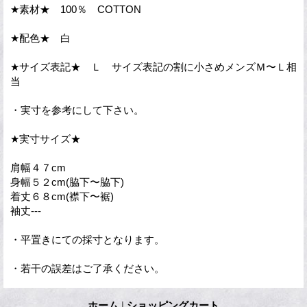
★素材★ 100％ COTTON
★配色★ 白
★サイズ表記★ Ｌ サイズ表記の割に小さめメンズＭ〜Ｌ相
当
・実寸を参考にして下さい。
★実寸サイズ★
肩幅４７cm
身幅５２cm(脇下〜脇下)
着丈６８cm(襟下〜裾)
袖丈---
・平置きにての採寸となります。
・若干の誤差はご了承ください。
ホーム
|
ショッピングカート