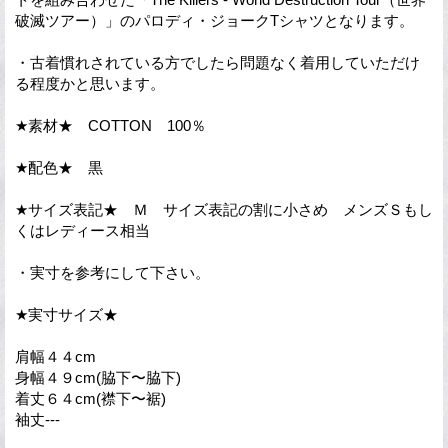
破滅ツアー）」のパロディ・ジョークTシャツとなります。
・古着慣れされている方でしたら問題なく着用していただけ
る程度かと思います。
★素材★ COTTON 100％
★配色★ 黒
★サイズ表記★ Ｍ サイズ表記の割に小さめ メンズＳもし
くはレディース相当
・実寸を参考にして下さい。
★実寸サイズ★
肩幅４４cm
身幅４９cm(脇下〜脇下)
着丈６４cm(襟下〜裾)
袖丈---