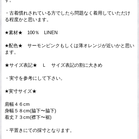
・古着慣れされている方でしたら問題なく着用していただけ
る程度かと思います。
★素材★ 100％ LINEN
★配色★ サーモンピンクもしくは薄オレンジが近いかと思い
ます。
★サイズ表記★ Ｌ サイズ表記の割に大きめ
・実寸を参考にして下さい。
★実寸サイズ★
肩幅４６cm
身幅５８cm(脇下〜脇下)
着丈７３cm(襟下〜裾)
・平置きにての採寸となります。