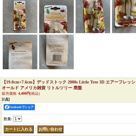
【19.0cm×7.6cm】デッドストック 2000s Little Tree 3D エアー
オールド アメリカ雑貨 リトルツリー 廃盤
販売価格
:
4,400円
(税込)
[1点]
Facebookでシェア
数量
:
｜