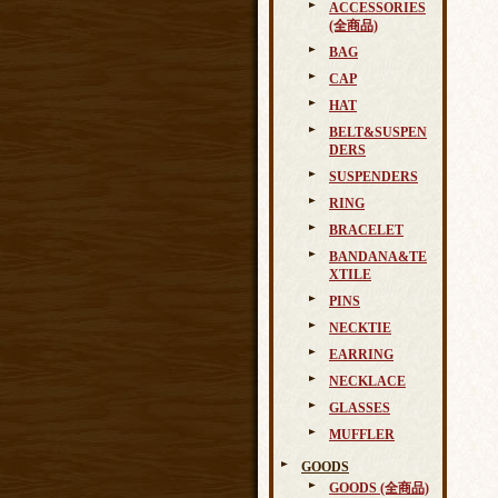
ACCESSORIES
(全商品)
BAG
CAP
HAT
BELT&SUSPEN
DERS
SUSPENDERS
RING
BRACELET
BANDANA&TE
XTILE
PINS
NECKTIE
EARRING
NECKLACE
GLASSES
MUFFLER
GOODS
GOODS (全商品)