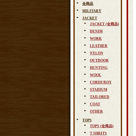
全商品
MILITARY
JACKET
JACKET (全商品)
DENIM
WORK
LEATHER
NYLON
OUTDOOR
HUNTING
WOOL
CORDUROY
STADIUM
TAILORED
COAT
OTHER
TOPS
TOPS (全商品)
T SHRITS