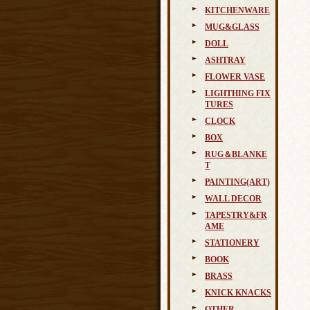
KITCHENWARE
MUG&GLASS
DOLL
ASHTRAY
FLOWER VASE
LIGHTHING FIX
TURES
CLOCK
BOX
RUG＆BLANKE
T
PAINTING(ART)
WALL DECOR
TAPESTRY&FR
AME
STATIONERY
BOOK
BRASS
KNICK KNACKS
OTHER