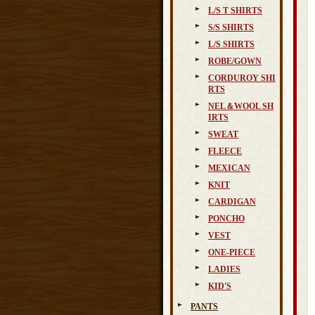
L/S T SHIRTS
S/S SHIRTS
L/S SHIRTS
ROBE/GOWN
CORDUROY SHI
RTS
NEL＆WOOL SH
IRTS
SWEAT
FLEECE
MEXICAN
KNIT
CARDIGAN
PONCHO
VEST
ONE-PIECE
LADIES
KID'S
PANTS