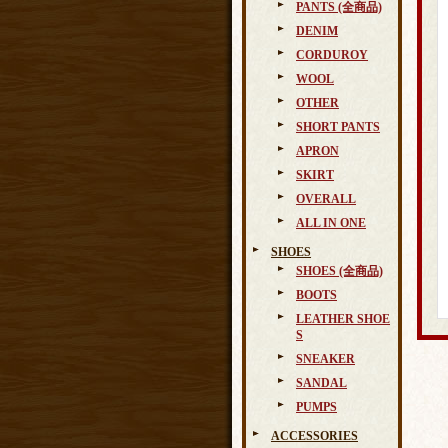
PANTS (全商品)
DENIM
CORDUROY
WOOL
OTHER
SHORT PANTS
APRON
SKIRT
OVERALL
ALL IN ONE
SHOES
SHOES (全商品)
BOOTS
LEATHER SHOE
S
SNEAKER
SANDAL
PUMPS
ACCESSORIES