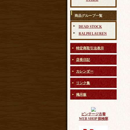
商品グループ一覧
DEAD STOCK
RALPH LAUREN
特定商取引法表示
店長日記
カレンダー
リンク集
掲示板
ビンテージ古着
WEB SHOP 探検隊