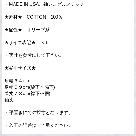
・MADE IN USA、袖シングルステッチ
★素材★ COTTON 100％
★配色★ オリーブ系
★サイズ表記★ ＸＬ
・実寸を参考にして下さい。
★実寸サイズ★
肩幅５４cm
身幅５９cm(脇下〜脇下)
着丈７３cm(襟下〜裾)
袖丈---
・平置きにての採寸となります。
・若干の誤差はご了承ください。