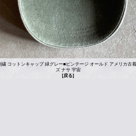
A 刺繍 コットンキャップ 緑グレー■ビンテージ オールド アメリカ古
ズ ナサ 宇宙
[戻る]