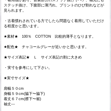
ステッチ抜け、下腹部に薄汚れ、プリントのひび割れなどが
見られます。
・古着慣れされている方でしたら問題なく着用していただけ
る程度かと思います。
★素材★ 100％ COTTON 比較的薄手となります。
★配色★ チャコールグレーが近いかと思います。
★サイズ表記★ Ｌ サイズ表記の割に大きめ
・実寸を参考にして下さい。
★実寸サイズ★
肩幅５０cm
身幅５９cm(脇下〜脇下)
着丈６７cm(襟下〜裾)
袖丈---