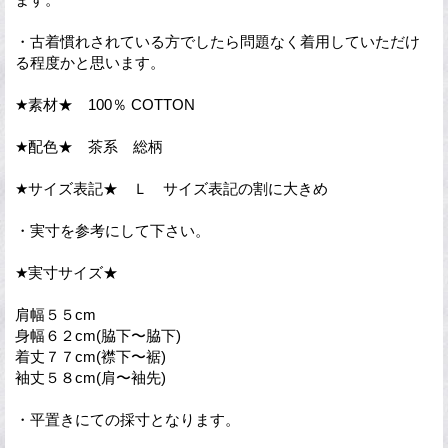
・古着慣れされている方でしたら問題なく着用していただけ
る程度かと思います。
★素材★ 100％ COTTON
★配色★ 茶系 総柄
★サイズ表記★ Ｌ サイズ表記の割に大きめ
・実寸を参考にして下さい。
★実寸サイズ★
肩幅５５cm
身幅６２cm(脇下〜脇下)
着丈７７cm(襟下〜裾)
袖丈５８cm(肩〜袖先)
・平置きにての採寸となります。