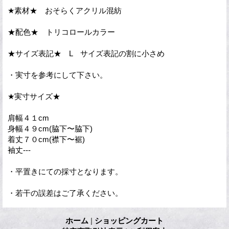
★素材★ おそらくアクリル混紡
★配色★ トリコロールカラー
★サイズ表記★ L サイズ表記の割に小さめ
・実寸を参考にして下さい。
★実寸サイズ★
肩幅４１cm
身幅４９cm(脇下〜脇下)
着丈７０cm(襟下〜裾)
袖丈---
・平置きにての採寸となります。
・若干の誤差はご了承ください。
ホーム
|
ショッピングカート