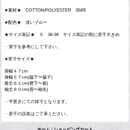
★素材★ COTTON/POLYESTER 35/65
★配色★ 淡いブルー
★サイズ表記★ Ｓ 36-38 サイズ表記の割に若干大きめ
・実寸を参考にして下さい。
★実寸サイズ★
肩幅４７cm
身幅５７cm(脇下〜脇下)
着丈６１cm(襟下〜裾)
袖丈６０cm(肩〜袖先)
・平置きにての採寸となります。
・若干の誤差はご了承ください。
ホーム
|
ショッピングカート