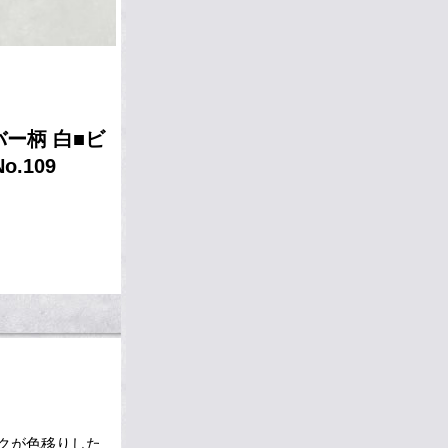
バー柄 白■ビ
.109
クが色移りした