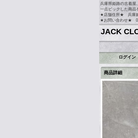
兵庫県姫路の古着屋
一点ピックした商品
★店舗住所★ 兵庫姫路
★お問い合わせ★ 079-
JACK CL
ログイン
商品詳細