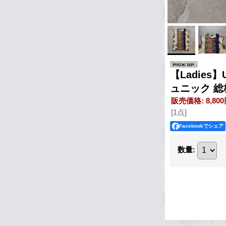
【Ladie
ュニック 総
販売価格
:
8,80
[1点]
Facebookでシェア
数量
: