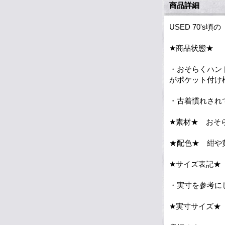
商品詳細
USED 70'
★商品状態★
・おそらくハン
がポケット付け
・古着慣れされ
★素材★ おそ
★配色★ 紺や
★サイズ表記★
・実寸を参考に
★実寸サイズ