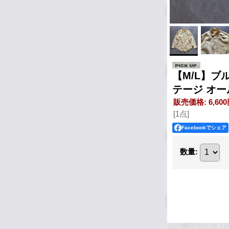
【M/L】ブ
テージ オー
販売価格
:
6,60
[1点]
Facebookでシェア
数量
: