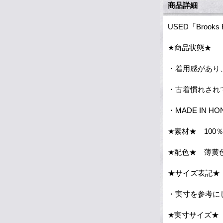
商品詳細
USED「Broo
★商品状態★
・着用感があり
・古着慣れされ
・MADE IN HO
★素材★ 100％
★配色★ 薄黄
★サイズ表記★
・実寸を参考に
★実寸サイズ★