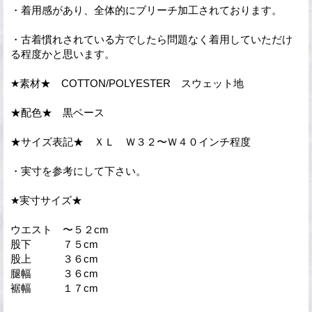
・着用感があり、全体的にブリーチ加工されております。
・古着慣れされている方でしたら問題なく着用していただけ
る程度かと思います。
★素材★ COTTON/POLYESTER スウェット地
★配色★ 黒ベース
★サイズ表記★ ＸＬ Ｗ３２〜Ｗ４０インチ程度
・実寸を参考にして下さい。
★実寸サイズ★
ウエスト 〜５２cm
股下 ７５cm
股上 ３６cm
腿幅 ３６cm
裾幅 １７cm