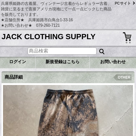
兵庫県姫路の古着屋、ヴィンテージ古着からレギュラー古着、
PCサイト
雑貨に至るまで直接アメリカ現地にて一点一点ピックした商品
を販売しております。
★店舗住所★ 兵庫姫路市白鳥台1-33-16
★お問い合わせ★ 079-260-7121
JACK CLOTHING SUPPLY
ログイン
新規登録はこちら
お問い合わせ
商品詳細
OTHER