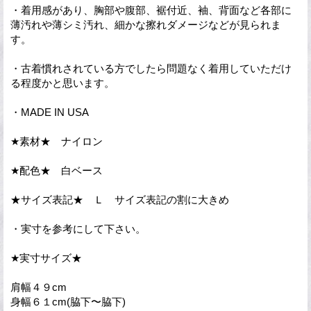
・着用感があり、胸部や腹部、裾付近、袖、背面など各部に
薄汚れや薄シミ汚れ、細かな擦れダメージなどが見られま
す。
・古着慣れされている方でしたら問題なく着用していただけ
る程度かと思います。
・MADE IN USA
★素材★ ナイロン
★配色★ 白ベース
★サイズ表記★ Ｌ サイズ表記の割に大きめ
・実寸を参考にして下さい。
★実寸サイズ★
肩幅４９cm
身幅６１cm(脇下〜脇下)